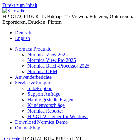
Direkt zum Inhalt
HP-GL/2, PDF, RTL, Bitmaps >> Viewen, Editieren, Optimieren,
Exportieren, Drucken, Plotten
Deutsch
English
Normica Produkte
Normica View 2025
Normica View Pro 2025
Normica Batch-Processor 2025
Normica OEM
Anwenderberichte
Service & Support
Subskription
Support Anfrage
Häufig gestellte Fragen
Kundenvorschläge
Normica Reporter
HP-GL/2 Treiber für Windows
Download Normica Demo
Online-Shop
Startseite
|
HP-GL/2, RTL, PDF zu EMF